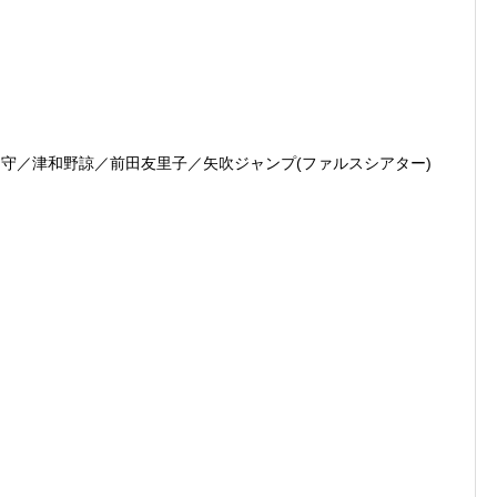
守／津和野諒／前田友里子／矢吹ジャンプ(ファルスシアター)