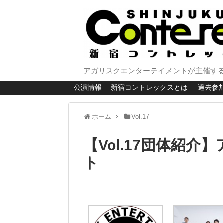
アガリスクエンターテイメントが主催する
公演情報
新宿コントレックスとは
過去参
ホーム
Vol.17
【Vol.17団体紹
ト