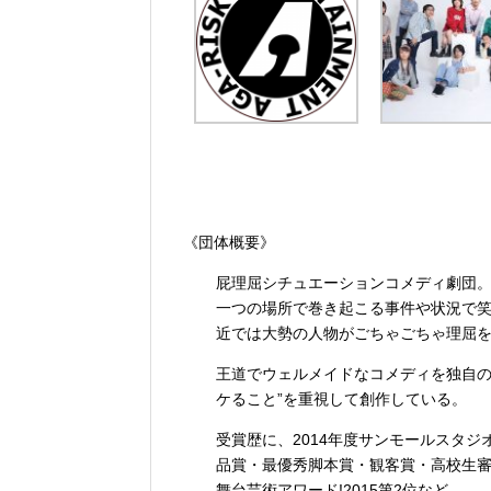
《団体概要》
屁理屈シチュエーションコメディ劇団
一つの場所で巻き起こる事件や状況で
近では大勢の人物がごちゃごちゃ理屈
王道でウェルメイドなコメディを独自の
ケること”を重視して創作している。
受賞歴に、2014年度サンモールスタジ
品賞・最優秀脚本賞・観客賞・高校生審査
舞台芸術アワード!2015第2位など