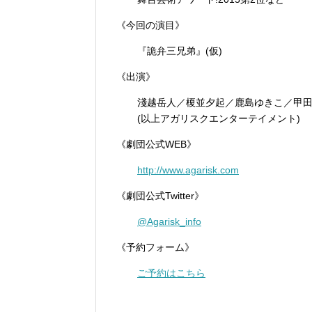
《今回の演目》
『詭弁三兄弟』(仮)
《出演》
淺越岳人／榎並夕起／鹿島ゆきこ／甲田
(以上アガリスクエンターテイメント)
《劇団公式WEB》
http://www.agarisk.com
《劇団公式Twitter》
@Agarisk_info
《予約フォーム》
ご予約はこちら