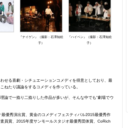
『ナイゲン』（撮影：石澤知絵
『ハイベン』（撮影：石澤知絵
子）
子）
。
笑わせる喜劇・シチュエーションコメディを得意としており、最
をこねたり議論をするコメディを作っている。
理論で一捻り二捻りした作品が多いが、そんな中でも“劇場でウ
オ最優秀演出賞、黄金のコメディフェスティバル2015最優秀作
員賞、2015年度サンモールスタジオ最優秀団体賞、CoRich