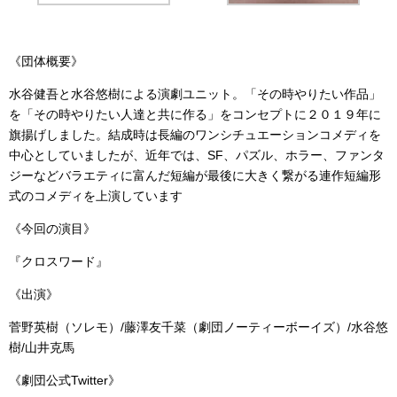
《団体概要》
水谷健吾と水谷悠樹による演劇ユニット。「その時やりたい作品」
を「その時やりたい人達と共に作る」
をコンセプトに２０１９年に
旗揚げしました。
結成時は長編のワンシチュエーションコメディを
中心としていまし
たが、近年では、SF、パズル、ホラー、
ファンタ
ジーなどバラエティに富んだ短編が最後に大きく繋がる連
作短編形
式のコメディを上演しています
《今回の演目》
『クロスワード』
《出演》
菅野英樹（ソレモ）/藤澤友千菜（劇団ノーティーボーイズ）/
水谷悠
樹/山井克馬
《劇団公式Twitter》