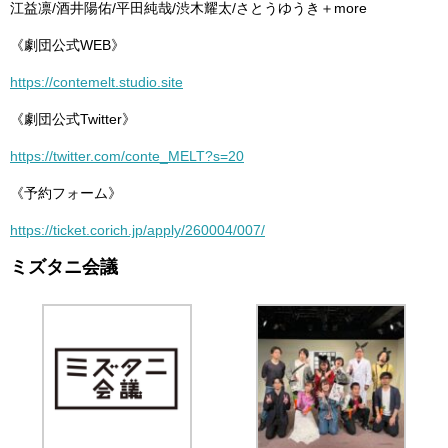
江益凛/酒井陽佑/平田純哉/渋木耀太/さとうゆうき＋more
《劇団公式WEB》
https://contemelt.studio.site
《劇団公式Twitter》
https://twitter.com/conte_MELT?s=20
《予約フォーム》
https://ticket.corich.jp/apply/260004/007/
ミズタニ会議