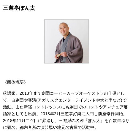
三遊亭ぽん太
《団体概要》
落語家。2013年まで劇団コーヒーカップオーケストラの俳優とし
て、
自劇団や客演(アガリスクエンターテイメントや犬と串など)
で
活動。
また新宿コントレックスにも劇団でのコントやアマチュア落
語家と
しても出演。2015年2月三遊亭好楽に入門し前座修行開始。
2018年11月二ツ目に昇進し、三遊派の名跡『ぽん太』
を百数年ぶり
に襲名。都内各所の演芸場や地元名古屋で活動中。