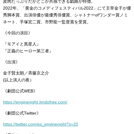
皮肉たっぷりだがどこか共感できる戯曲が特徴。
2022年、「黄金のコメディフェスティバル2022」にて主宰金子が優
秀脚本賞、出演俳優が最優秀俳優賞、シャトナーofワンダー賞ノミ
ネート、手塚宏二賞、市野龍一監督賞を受賞。
《今回の演目》
『モアイと異星人』
『正義のヒーロー第三者』
《出演》
金子賢太朗／斉藤京之介
(以上演人の夜）
《劇団公式WEB》
https://enginenight.jimdofree.com/
《劇団公式Twitter》
https://twitter.com/es_enginenight?s=20