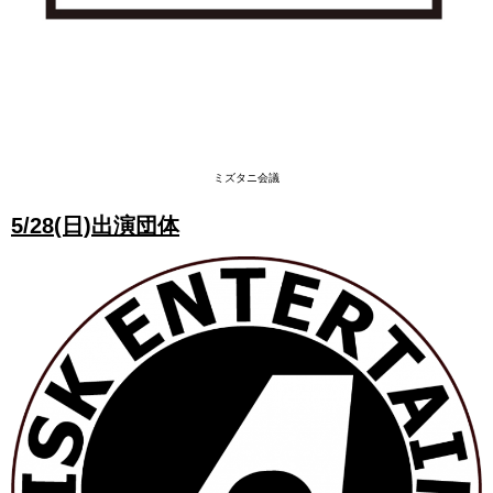
ミズタニ会議
5/28(日)出演団体