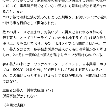
に於いて、事務所所属できていない芸人にも活動を続ける場所を作
ること、また
コロナ禍で演劇公演が減ってしまった劇場を、お笑いライブで活気
づける事を目的として開始された。
数々の賞レースが生まれ、お笑いブーム再来と言われる令和の今、
若手芸人にとってフリーライブ（いわゆる地下ライブ）は現在最も
盛り上がりを見せており、 GO→TENライブにも開催当初から、フ
リー芸人をはじめ、各事務所所属の芸人からも出演希望が多く寄せ
られ、2ヶ月に一度50組の芸人が集まりライブが続けられている。
参加芸人の中には、ワタナベエンターテイメント、吉本興業、ホリ
プロ、SONY、浅井企画などで若手として活動する芸人もいるた
め、この先ひょっとするとひょっとする奴が現れる、可能性はゼロ
ではない。
主催者は芸人・川村大統領（47）
所属事務所はまだない。
《今回の演目》