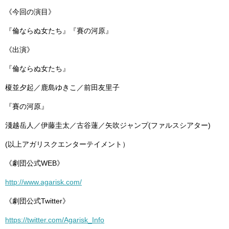
《今回の演目》
『倫ならぬ女たち』『賽の河原』
《出演》
『倫ならぬ女たち』
榎並夕起／鹿島ゆきこ／前田友里子
『賽の河原』
淺越岳人／伊藤圭太／古谷蓮／矢吹ジャンプ(ファルスシアター)
(以上アガリスクエンターテイメント）
《劇団公式WEB》
http://www.agarisk.com/
《劇団公式Twitter》
https://twitter.com/Agarisk_Info