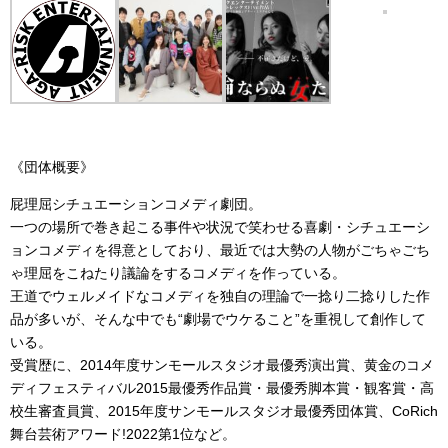
ミズタニ会議
GO→TENライブ
三遊亭ぽん太
《団体概要》
MELT
屁理屈シチュエーションコメディ劇団。
一つの場所で巻き起こる事件や状況で笑わせる喜劇・シチュエーシ
ョンコメディを得意としており、最近では大勢の人物がごちゃごち
ゃ理屈をこねたり議論をするコメディを作っている。
王道でウェルメイドなコメディを独自の理論で一捻り二捻りした作
品が多いが、そんな中でも“劇場でウケること”を重視して創作して
いる。
受賞歴に、2014年度サンモールスタジオ最優秀演出賞、黄金のコメ
ディフェスティバル2015最優秀作品賞・最優秀脚本賞・観客賞・高
校生審査員賞、2015年度サンモールスタジオ最優秀団体賞、CoRich
舞台芸術アワード!2022第1位など。