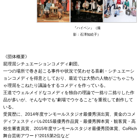
『ハイベン』（撮
影：石澤知絵子）
《団体概要》
屁理屈シチュエーションコメディ劇団。
一つの場所で巻き起こる事件や状況で笑わせる喜劇・シチュエーシ
ョンコメディを得意としており、最近では大勢の人物がごちゃごち
ゃ理屈をこねたり議論をするコメディを作っている。
王道でウェルメイドなコメディを独自の理論で一捻り二捻りした作
品が多いが、そんな中でも“劇場でウケること”を重視して創作して
いる。
受賞歴に、2014年度サンモールスタジオ最優秀演出賞、黄金のコメ
ディフェスティバル2015最優秀作品賞・最優秀脚本賞・観客賞・高
校生審査員賞、2015年度サンモールスタジオ最優秀団体賞、CoRich
舞台芸術アワード!2015第2位など