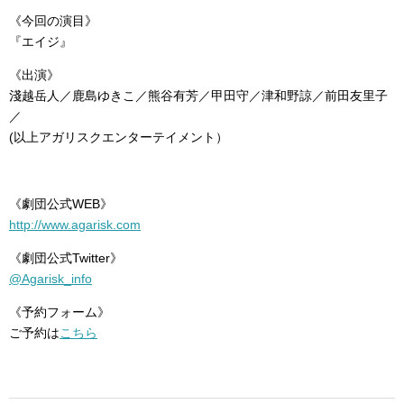
《今回の演目》
『エイジ』
《出演》
淺越岳人／鹿島ゆきこ／熊谷有芳／甲田守／津和野諒／前田友里子
／
(以上アガリスクエンターテイメント）
《劇団公式WEB》
http://www.agarisk.com
《劇団公式Twitter》
@Agarisk_info
《予約フォーム》
ご予約は
こちら