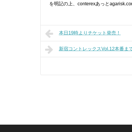
を明記の上、conterexあっとagaris
本日19時よりチケット発売！
新宿コントレックスVol.12本番ま