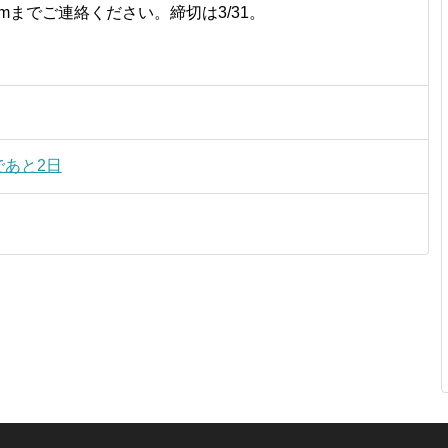
k.comまでご連絡ください。締切は3/31。
であと2日