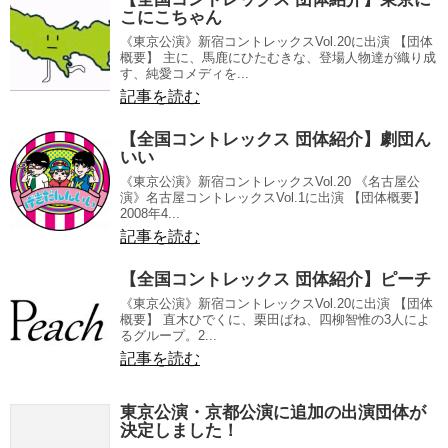
こにこちゃん
《東京公演》新宿コントレックスVol.20に出演 【団体
概要】 主に、馬鹿にひたむきな、登場人物達が織り成
す、純愛コメディを...
記事を読む
【全国コントレックス 団体紹介】劇団ん
いい
《東京公演》新宿コントレックスVol.20 《名古屋公
演》名古屋コントレックスVol.1に出演 【団体概要】
2008年4...
記事を読む
【全国コントレックス 団体紹介】ピーチ
《東京公演》新宿コントレックスVol.20に出演 【団体
概要】 直木ひでくに、栗田ばね、四柳智惟の3人によ
るグループ。2...
記事を読む
東京公演・京都公演に追加の出演団体が
決定しました！