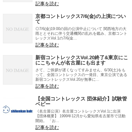
記事を読む
京都コントレックス7/6(金)の上演につい
て
◎7/6(金)19:00の回の公演中止について 関西地方の大
雨ととそれに伴う交通機関の乱れを鑑み、京都コント
レックスVol.1の7/6(金...
記事を読む
新宿コントレックスVol.20終了&東京にこ
にこちゃんが名古屋にも出ます
さて、ご挨拶が遅くなってすみません、6/30(土)をも
って、全国コントレックスの一発目、東京公演である
新宿コントレックスVol.20が無事に...
記事を読む
【全国コントレックス 団体紹介】試験管
ベビー
《名古屋公演》名古屋コントレックスVol.1に出演
【団体概要】 1999年12月から愛知県名古屋市で活動
開始。 「お...
記事を読む