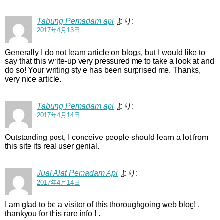
Tabung Pemadam api
より:
2017年4月13日
Generally I do not learn article on blogs, but I would like to
say that this write-up very pressured me to take a look at and
do so! Your writing style has been surprised me. Thanks,
very nice article.
Tabung Pemadam api
より:
2017年4月14日
Outstanding post, I conceive people should learn a lot from
this site its real user genial.
Jual Alat Pemadam Api
より:
2017年4月14日
I am glad to be a visitor of this thoroughgoing web blog! ,
thankyou for this rare info ! .