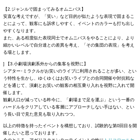
【2.ジャンルで固まってみるオムニバス】
安直な考えですが、「笑い」など目的が似たような表現で固まるこ
とによって、観客にも訴求しやすく、イベントのカラーも打ち出し
やすくなります。
また、ある程度似た表現同士でオムニバスをやることにより、より
細かいレベルで自分達との差異を考え、「その集団の表現」を考え
る場とします。
] 【3.小劇場演劇系外からの集客を視野に】
シアター･ミラクルがお笑いのライブに利用されることが多い、とい
う特性を生かし、ゆくゆくはお笑いライブとの合同開催や対抗戦な
どを通じて、演劇とお笑いの観客の相互乗り入れを視野に入れて開
催します。
観劇人口が減っている昨今に、「劇場まで足を運ぶ」という一番の
ハードルをクリアしている客層にアプローチしない手はない、とい
う長い目で見た意見も取り入れつつ。
以上の特徴を持ったイベントを構想しており、試験的な第0回目を開
催したいと思っております。
今のところ、アガリスクエンターテイメントの他に
トリコロールケ