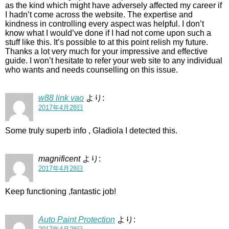
as the kind which might have adversely affected my career if
I hadn’t come across the website. The expertise and
kindness in controlling every aspect was helpful. I don’t
know what I would’ve done if I had not come upon such a
stuff like this. It’s possible to at this point relish my future.
Thanks a lot very much for your impressive and effective
guide. I won’t hesitate to refer your web site to any individual
who wants and needs counselling on this issue.
w88 link vao
より:
2017年4月28日
Some truly superb info , Gladiola I detected this.
magnificent
より:
2017年4月28日
Keep functioning ,fantastic job!
Auto Paint Protection
より: