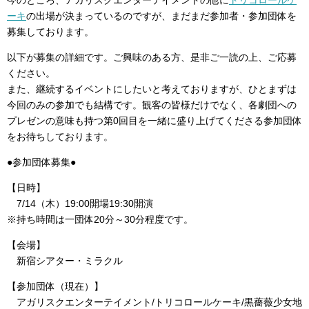
ーキ
の出場が決まっているのですが、まだまだ参加者・参加団体を
募集しております。
以下が募集の詳細です。ご興味のある方、是非ご一読の上、ご応募
ください。
また、継続するイベントにしたいと考えておりますが、ひとまずは
今回のみの参加でも結構です。観客の皆様だけでなく、各劇団への
プレゼンの意味も持つ第0回目を一緒に盛り上げてくださる参加団体
をお待ちしております。
●参加団体募集●
【日時】
7/14（木）19:00開場19:30開演
※持ち時間は一団体20分～30分程度です。
【会場】
新宿シアター・ミラクル
【参加団体（現在）】
アガリスクエンターテイメント/トリコロールケーキ/黒薔薇少女地