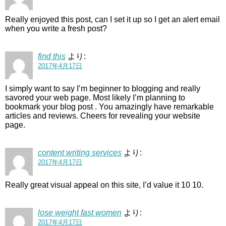
Really enjoyed this post, can I set it up so I get an alert email
when you write a fresh post?
find this
より:
2017年4月17日
I simply want to say I’m beginner to blogging and really
savored your web page. Most likely I’m planning to
bookmark your blog post . You amazingly have remarkable
articles and reviews. Cheers for revealing your website
page.
content writing services
より:
2017年4月17日
Really great visual appeal on this site, I’d value it 10 10.
lose weight fast women
より:
2017年4月17日