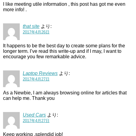
I like meeting utile information , this post has got me even
more info! .
that site
より:
2017年4月26日
It happens to be the best day to create some plans for the
longer term. I’ve read this write-up and if I may, I want to
encourage you few remarkable advice.
Laptop Reviews
より:
2017年4月27日
As a Newbie, I am always browsing online for articles that
can help me. Thank you
Used Cars
より:
2017年4月27日
Keep working ,splendid job!