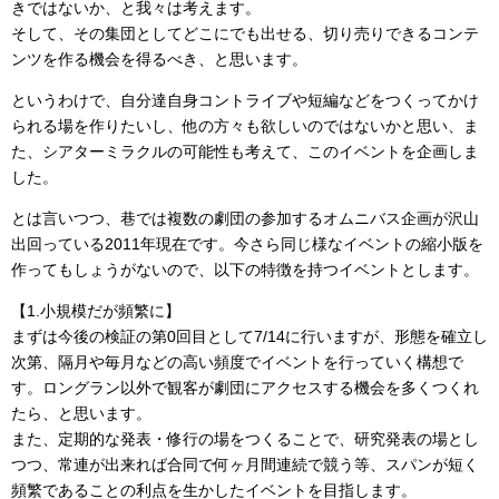
きではないか、と我々は考えます。
そして、その集団としてどこにでも出せる、切り売りできるコンテ
ンツを作る機会を得るべき、と思います。
というわけで、自分達自身コントライブや短編などをつくってかけ
られる場を作りたいし、他の方々も欲しいのではないかと思い、ま
た、シアターミラクルの可能性も考えて、このイベントを企画しま
した。
とは言いつつ、巷では複数の劇団の参加するオムニバス企画が沢山
出回っている2011年現在です。今さら同じ様なイベントの縮小版を
作ってもしょうがないので、以下の特徴を持つイベントとします。
【1.小規模だが頻繁に】
まずは今後の検証の第0回目として7/14に行いますが、形態を確立し
次第、隔月や毎月などの高い頻度でイベントを行っていく構想で
す。ロングラン以外で観客が劇団にアクセスする機会を多くつくれ
たら、と思います。
また、定期的な発表・修行の場をつくることで、研究発表の場とし
つつ、常連が出来れば合同で何ヶ月間連続で競う等、スパンが短く
頻繁であることの利点を生かしたイベントを目指します。