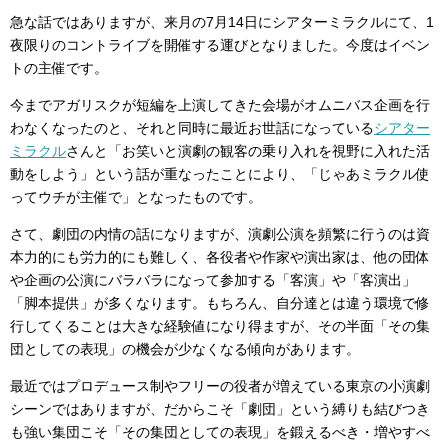
急な話ではありますが、来月の7月14日にシアターミラクルにて、1
夜限りのコントライブを開催する運びとなりました。今度はイベン
トの主催です。
今までアガリスクが短編を上演してきた会場がオムニバス企画を行
わなくなったのと、それと同時に最近お世話になっている
シアター
ミラクル
さんと「お笑いと演劇の観客の乗り入れを視野に入れた活
動をしよう」という話が重なったことにより、「じゃあミラクル使
ってウチが主催で」となったものです。
さて、劇団の内情の話になりますが、演劇公演を頻繁に行うのは資
本力的にも労力的にも難しく、各役者や作家や演出家は、他の団体
や企画の公演にバラバラになって参加する「客演」や「客演出」
「脚本提供」が多くなります。もちろん、自分達とは違う環境で修
行してくることは大きな経験値になり得ますが、その半面「その集
団としての表現」の機会が少なくなる傾向があります。
最近ではプロデュース制やフリーの役者が増えている東京の小演劇
シーンではありますが、だからこそ「劇団」という縛りも結びつき
も強い集団こそ「その集団としての表現」を鍛えるべき・増やすべ