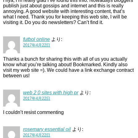
Hiya, I’m really glad I’ve found this info. Nowadays bloggers
publish just about gossips and internet and this is really
annoying. A good website with interesting content, that’s
what I need. Thank you for keeping this web site, I will be
visiting it. Do you do newsletters? Can’t find it.
futbol online
より:
2017年4月22日
Thanks a bunch for sharing this with all of us you actually
know what you’re talking about! Bookmarked. Kindly also
visit my web site =). We could have a link exchange contract
between us!
web 2 0 sites with high pr
より:
2017年4月22日
I couldn’t resist commenting
rosemary essential oil
より:
2017年4月22日