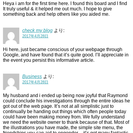
Heya i am for the first time here. I found this board and I find
It truly useful & it helped me out much. I hope to give
something back and help others like you aided me.
check my blog
より:
2017年4月28日
Hi here, just became conscious of your webpage through
Google, and have found that it’s quite good. I’ll appreciate in
the event you persist this informative article.
Business
より:
2017年4月28日
My husband and i ended up being now joyful that Raymond
could conclude his investigations through the entire ideas he
got out of the web page. It’s not at all simplistic just to
continually be handing out things which often people today
could have been making money from. We fully understand
we need the website owner to thank because of that. Most of
the illustrations you have made, the simple site menu, the
friendships you can aid to engender – it’s got many fantastic,