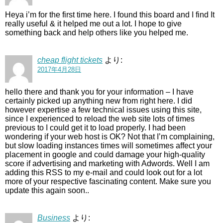
Heya i’m for the first time here. I found this board and I find It
really useful & it helped me out a lot. I hope to give
something back and help others like you helped me.
cheap flight tickets
より:
2017年4月28日
hello there and thank you for your information – I have
certainly picked up anything new from right here. I did
however expertise a few technical issues using this site,
since I experienced to reload the web site lots of times
previous to I could get it to load properly. I had been
wondering if your web host is OK? Not that I’m complaining,
but slow loading instances times will sometimes affect your
placement in google and could damage your high-quality
score if advertising and marketing with Adwords. Well I am
adding this RSS to my e-mail and could look out for a lot
more of your respective fascinating content. Make sure you
update this again soon..
Business
より: