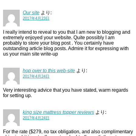
Our site
より:
2017年4月23日
I really intend to reveal to you that I am new to blogging and
extremely enjoyed your website. Quite possibly I am
probably to store your blog post . You certainly have
outstanding article blog posts. Admire it for expressing with
us your main site write-up
hop over to this web-site
より:
2017年4月24日
Very interesting advice that you have stated, warm regards
for setting up.
king size mattress topper reviews
より:
2017年4月24日
For the rate ($279, no tax obligation, and also complimentary