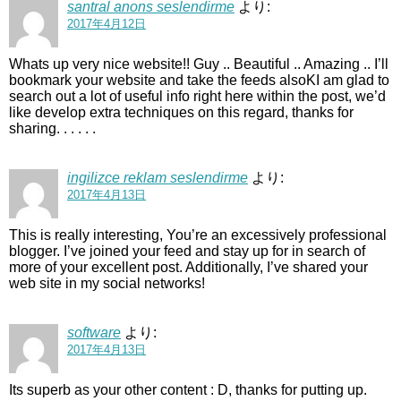
santral anons seslendirme
より:
2017年4月12日
Whats up very nice website!! Guy .. Beautiful .. Amazing .. I’ll
bookmark your website and take the feeds alsoKI am glad to
search out a lot of useful info right here within the post, we’d
like develop extra techniques on this regard, thanks for
sharing. . . . . .
ingilizce reklam seslendirme
より:
2017年4月13日
This is really interesting, You’re an excessively professional
blogger. I’ve joined your feed and stay up for in search of
more of your excellent post. Additionally, I’ve shared your
web site in my social networks!
software
より:
2017年4月13日
Its superb as your other content : D, thanks for putting up.