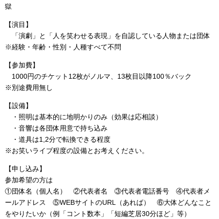
獄
【演目】
「演劇」と「人を笑わせる表現」を自認している人物または団体
※経験・年齢・性別・人種すべて不問
【参加費】
1000円のチケット12枚がノルマ、13枚目以降100％バック
※別途費用無し
【設備】
・照明は基本的に地明かりのみ（効果は応相談）
・音響は各団体用意で持ち込み
・道具は1,2分で転換できる程度
※お笑いライブ程度の設備とお考えください。
【申し込み】
参加希望の方は
①団体名（個人名） ②代表者名 ③代表者電話番号 ④代表者メ
ールアドレス ⑤WEBサイトのURL（あれば） ⑥大体どんなこと
をやりたいか（例「コント数本」「短編芝居30分ほど」等）