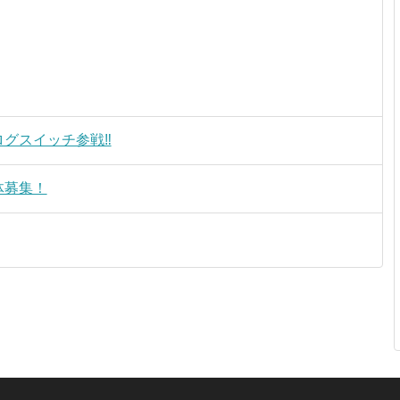
ログスイッチ参戦‼︎
体募集！