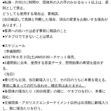
●転換・片付けに時間や、団体外の人の手のかかるセット以上は、原
則として禁止。
どうしても使用する場合は、要相談。
(当日確認して危険と判断した場合、演出の変更をお願いする場合が
あります。)
●客席への出ハケは必ず事前に相談のこと
●ゲネプロでできないことは禁止
■スケジュール
《準備期間》
●2017年６月３日(土)AM10:00～チケット発売。
●1週間前に台本、使用する音楽データ、照明効果の希望を提出す
る。
《当日》
●乗り打ち公演。当日劇場入りして、その日のうちに本番を迎える。
事前に集まっての打ち合わせ、稽古等はありません。
●各団体の場当たり（30分程度）の後に、ゲネプロを行い、本番に
臨む。
●主催団体・アガリスクエンターテイメント以外は出演順に劇場入り
し、順に場当たりを行う。