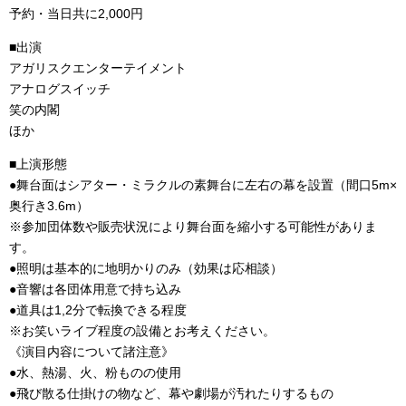
予約・当日共に2,000円
■出演
アガリスクエンターテイメント
アナログスイッチ
笑の内閣
ほか
■上演形態
●舞台面はシアター・ミラクルの素舞台に左右の幕を設置（間口5m×
奥行き3.6m）
※参加団体数や販売状況により舞台面を縮小する可能性がありま
す。
●照明は基本的に地明かりのみ（効果は応相談）
●音響は各団体用意で持ち込み
●道具は1,2分で転換できる程度
※お笑いライブ程度の設備とお考えください。
《演目内容について諸注意》
●水、熱湯、火、粉ものの使用
●飛び散る仕掛けの物など、幕や劇場が汚れたりするもの