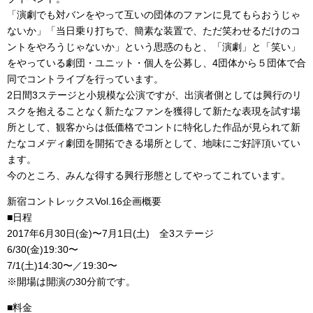
「演劇でも対バンをやって互いの団体のファンに見てもらおうじゃ
ないか」「当日乗り打ちで、簡素な装置で、ただ笑わせるだけのコ
ントをやろうじゃないか」という思惑のもと、「演劇」と「笑い」
をやっている劇団・ユニット・個人を公募し、4団体から５団体で合
同でコントライブを行っています。
2日間3ステージと小規模な公演ですが、出演者側としては興行のリ
スクを抱えることなく新たなファンを獲得して新たな表現を試す場
所として、観客からは低価格でコントに特化した作品が見られて新
たなコメディ劇団を開拓できる場所として、地味にご好評頂いてい
ます。
今のところ、みんな得する興行形態としてやってこれています。
新宿コントレックスVol.16企画概要
■日程
2017年6月30日(金)〜7月1日(土) 全3ステージ
6/30(金)19:30〜
7/1(土)14:30〜／19:30〜
※開場は開演の30分前です。
■料金