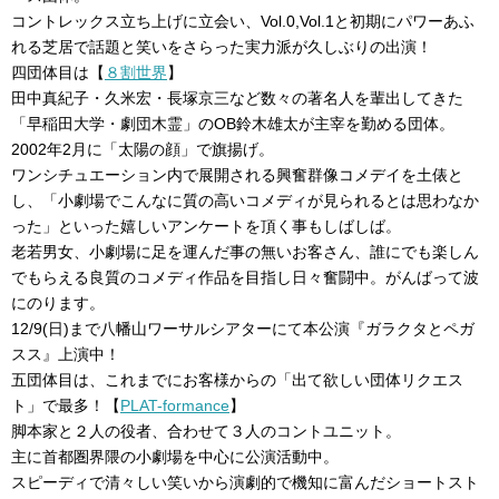
コントレックス立ち上げに立会い、Vol.0,Vol.1と初期にパワーあふ
れる芝居で話題と笑いをさらった実力派が久しぶりの出演！
四団体目は【
８割世界
】
田中真紀子・久米宏・長塚京三など数々の著名人を輩出してきた
「早稲田大学・劇団木霊」のOB鈴木雄太が主宰を勤める団体。
2002年2月に「太陽の顔」で旗揚げ。
ワンシチュエーション内で展開される興奮群像コメデイを土俵と
し、「小劇場でこんなに質の高いコメディが見られるとは思わなか
った」といった嬉しいアンケートを頂く事もしばしば。
老若男女、小劇場に足を運んだ事の無いお客さん、誰にでも楽しん
でもらえる良質のコメディ作品を目指し日々奮闘中。がんばって波
にのります。
12/9(日)まで八幡山ワーサルシアターにて本公演『ガラクタとペガ
スス』上演中！
五団体目は、これまでにお客様からの「出て欲しい団体リクエス
ト」で最多！【
PLAT-formance
】
脚本家と２人の役者、合わせて３人のコントユニット。
主に首都圏界隈の小劇場を中心に公演活動中。
スピーディで清々しい笑いから演劇的で機知に富んだショートスト