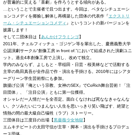
が普遍的に笑える「喜劇」を作ろうとする傾向がある。
…ということで主催者で且つ出ます。今回は、ベタなシチュエーシ
ョンコメディを揶揄し解体し再構築した団体の代表作『
エクストリ
ーム・シチュエーションコメディ
』というコントの新バージョンを
披露します！
そして二団体目は【
あんかけフラミンゴ
】
2011年、チェルフィッチュ・ゴジゲン等を輩出した、慶應義塾大学
公認演劇サークル“創像工房 in front of.”において結成された演劇ユニ
ット。過去4本創像工房で上演し、改めて独立。
学内のみならず、よしもと・早稲田・日芸・桜美林などで活動する
主宰の島田真吾が全作品で作・演出を手掛ける。2010年にはシアタ
ーグリーン学生芸術祭にも参加。
旗揚げ公演『俺という宗教、女神のSEX』でCoRich舞台芸術！「注
目団体」、「注目公演」ともに第一位獲得。
オシャレだー人情だーを全否定。面白くなければ死ななきゃなんな
い。クソみたいにつまんない人生を思いっきり笑い飛ばす、絶望と
情熱の間の最大級自己犠牲（ラブ）ストーリー。
三団体目は三度目の出場【
黒薔薇少女地獄
】
エムキチビートの太田守信が主宰・脚本・演出を手掛けるプロデュ
ース団体。