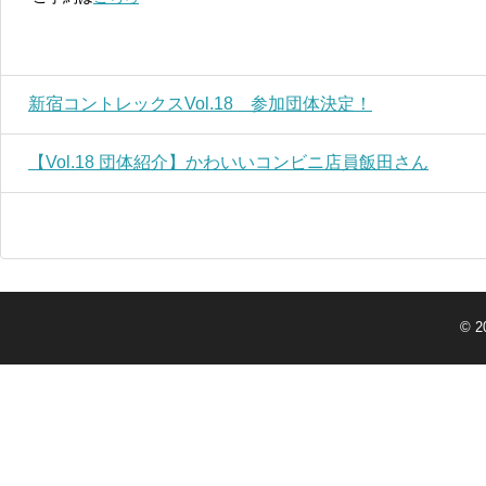
新宿コントレックスVol.18 参加団体決定！
【Vol.18 団体紹介】かわいいコンビニ店員飯田さん
© 2