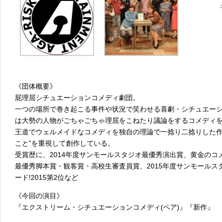
《団体概要》
屁理屈シチュエーションコメディ劇団。
一つの場所で巻き起こる事件や状況で笑わせる喜劇・シチュエー
は大勢の人物がごちゃごちゃ理屈をこねたり議論をするコメディ
王道でウェルメイドなコメディを独自の理論で一捻り二捻りした作
こと”を重視して創作している。
受賞歴に、2014年度サンモールスタジオ最優秀演出賞、黄金のコ
最優秀脚本賞・観客賞・高校生審査員賞、2015年度サンモールスタ
ード!2015第2位など
《今回の演目》
『エクストリーム・シチュエーションコメディ(ペア)』『新作』