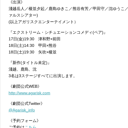
《出演》
淺越岳人／榎並夕起／鹿島ゆきこ／熊谷有芳／甲田守／沈ゆうこ／
ァルスシアター)
(以上アガリスクエンターテイメント）
『エクストリーム・シチュエーションコメディ(ペア)』
17日(金)19:30 津和野×前田
18日(土)14:30 甲田×熊谷
18日(土)19:30 矢吹×榎並
『新作(タイトル未定)』
淺越、鹿島、沈
3名は3ステージすべてに出演します。
《劇団公式WEB》
http://www.agarisk.com
《劇団公式Twitter》
@Agarisk_info
《予約フォーム》
ご予約は
こちら