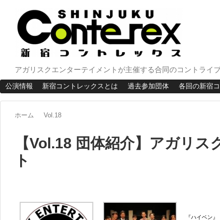
アガリスクエンターテイメントが主催する合同のコントライブ
公演情報
新宿コントレックスとは
過去参加団体
各回の新宿コ
ホーム
Vol.18
【Vol.18 団体紹介】アガリ
ト
『ハイベン』