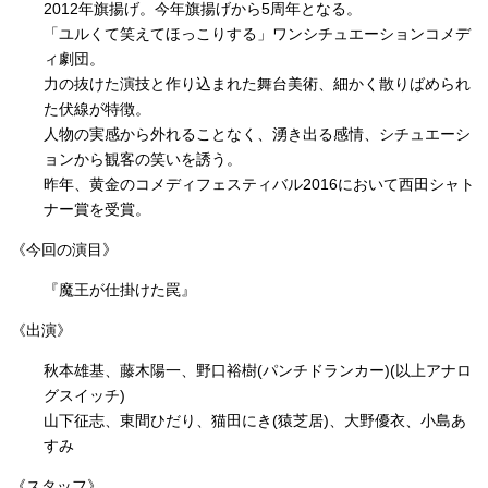
2012年旗揚げ。今年旗揚げから5周年となる。
「ユルくて笑えてほっこりする」ワンシチュエーションコメデ
ィ劇団。
力の抜けた演技と作り込まれた舞台美術、細かく散りばめられ
た伏線が特徴。
人物の実感から外れることなく、湧き出る感情、シチュエーシ
ョンから観客の笑いを誘う。
昨年、黄金のコメディフェスティバル2016において西田シャト
ナー賞を受賞。
《今回の演目》
『魔王が仕掛けた罠』
《出演》
秋本雄基、藤木陽一、野口裕樹(パンチドランカー)(以上アナロ
グスイッチ)
山下征志、東間ひだり、猫田にき(猿芝居)、大野優衣、小島あ
すみ
《スタッフ》