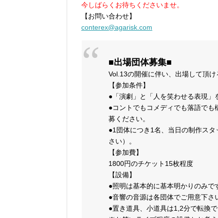
今しばらくお待ちくださいませ。
【お問い合わせ】
conterex@agarisk.com
■出場団体募集■
Vol.13の開催に伴い、出場して
【参加条件】
●「演劇」と「人を笑わせる表現」
●コントでもコメディでも落語でも
募ください。
●1団体につき1名、当日の制作ス
さい）。
【参加費】
1800円のチケット15枚程度
【設備】
●照明は基本的に基本明かりのみで
●音響の音源は各団体でご用意下さ
●置き道具、小道具は1,2分で転換