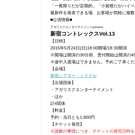
「一夜限りだが定期的」「小規模だがハイペ
最新作を発表できる場、お客様が気軽に複数
■公演情報■
アガリスクエンターテイメントpresent
新宿コントレックスVol.13
【日時】
2015年5月24日(日)18:00開場/18:30開演
※開場は開演の30分前、受付開始は開演の4
※途中入退場はできません。予めご了承くだ
【会場】
新宿シアター・ミラクル
【出場団体】
・アガリスクエンターテイメント
・ほか
計4団体
【料金】
予約・当日とも1,800円
【チケット発売】
※諸般の事情につき、チケットの発売日時を