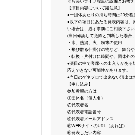
※お笑いライブ程度の設備とお考え
【演目内容について諸注意】
●一団体あたりの持ち時間は20分程
●以下の項目にあたる発表内容は、
い場合は、必ず事前にご相談下さい
(当日確認して危険と判断した場合
・水、熱湯、火、粉末の使用
・飛び散る仕掛けの物など、舞台や
・転換・片付けに時間や、団体外の
●演目の中で客席への出入りがある
応えできない可能性があります。
●当日のゲネプロで出来ない演出は
【申し込み】
参加希望の方は
①団体名（個人名）
②代表者名
③代表者電話番号
④代表者メールアドレス
⑤WEBサイトのURL（あれば）
⑥発表したい内容