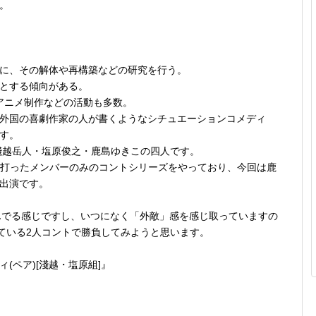
。
に、その解体や再構築などの研究を行う。
とする傾向がある。
 アニメ制作などの活動も多数。
外国の喜劇作家の人が書くようなシチュエーションコメディ
す。
淺越岳人・塩原俊之・鹿島ゆきこの四人です。
と銘打ったメンバーのみのコントシリーズをやっており、今回は鹿
出演です。
富んでる感じですし、いつになく「外敵」感を感じ取っていますの
っている2人コントで勝負してみようと思います。
(ペア)[淺越・塩原組]』