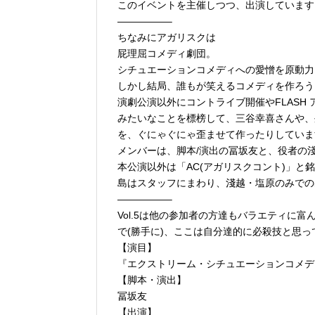
このイベントを主催しつつ、出演しています
—————–
ちなみにアガリスクは
屁理屈コメディ劇団。
シチュエーションコメディへの愛憎を原動力
しかし結局、誰もが笑えるコメディを作ろう
演劇公演以外にコントライブ開催やFLASH
みたいなことを標榜して、三谷幸喜さんや、
を、ぐにゃぐにゃ歪ませて作ったりしていま
メンバーは、脚本/演出の冨坂友と、役者の
本公演以外は「AC(アガリスクコント)」
島はスタッフにまわり、淺越・塩原のみでの
—————–
Vol.5は他の参加者の方達もバラエティに
で(勝手に)、ここは自分達的に必殺技と思
【演目】
『エクストリーム・シチュエーションコメディ
【脚本・演出】
冨坂友
【出演】