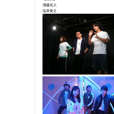
淺越岳人
塩原俊之