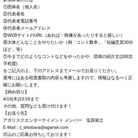
①団体名（個人名）
②代表者名
③代表者電話番号
④代表者メールアドレス
⑤WEBサイトのURL（あれば・映像があったりすると嬉しい）
⑥大体どんなことをやりたいか（例「コント数本」「短編芝居30分
ほど」等）
⑦今までどのようなコントなどをやったかや、団体の紹介文(200文
字程度)
をご記入の上、下のアドレスまでメールでお送りください。
選考にはある程度書類の内容も考慮しますので、情報はなるべく正
確にお願いします。
【締め切り】
4/19(木)23:59まで
その他、質問なども受け付けます！
【お送り先】
アガリスクエンターテイメント メンバー 塩原俊之
E-Mail：t_shiobara@agarisk.com
沢山のご応募お待ちしております！