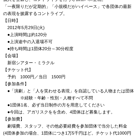
「一夜限りだが定期的」「小規模だがハイペース」で各団体の最新
の表現を披露するコントライブ。
【日時】
2012年5月29日(火)
●上演時間は約120分
●上演途中の入退場不可
●持ち時間は1団体20分～30分程度
【会場】
新宿シアター・ミラクル
【チケット代】
予約 1000円／当日 1500円
【参加条件】
●「演劇」と「人を笑わせる表現」を自認している人物または団体
※経験・年齢・性別・人種すべて不問
●1団体1名、必ず当日制作の方を用意してください
●今回は、アガリスクをを含め、4団体ほど募集します。
【参加費】
劇場費、スタッフ、その他必要経費を参加団体で当分した料金
(4団体参加の場合、1団体につき1万5千円ほど。チケット代1000円