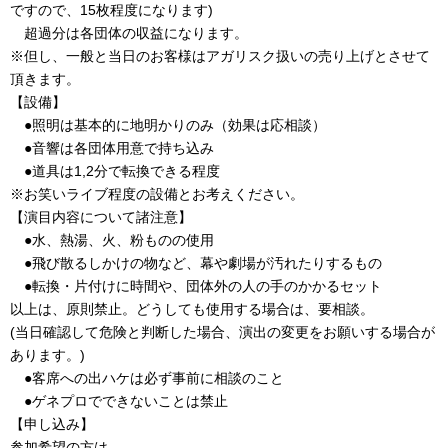
ですので、15枚程度になります)
超過分は各団体の収益になります。
※但し、一般と当日のお客様はアガリスク扱いの売り上げとさせて
頂きます。
【設備】
●照明は基本的に地明かりのみ（効果は応相談）
●音響は各団体用意で持ち込み
●道具は1,2分で転換できる程度
※お笑いライブ程度の設備とお考えください。
【演目内容について諸注意】
●水、熱湯、火、粉ものの使用
●飛び散るしかけの物など、幕や劇場が汚れたりするもの
●転換・片付けに時間や、団体外の人の手のかかるセット
以上は、原則禁止。どうしても使用する場合は、要相談。
(当日確認して危険と判断した場合、演出の変更をお願いする場合が
あります。)
●客席への出ハケは必ず事前に相談のこと
●ゲネプロでできないことは禁止
【申し込み】
参加希望の方は