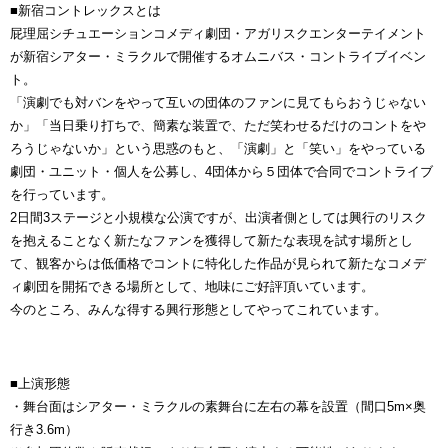
■新宿コントレックスとは
屁理屈シチュエーションコメディ劇団・アガリスクエンターテイメント
が新宿シアター・ミラクルで開催するオムニバス・コントライブイベン
ト。
「演劇でも対バンをやって互いの団体のファンに見てもらおうじゃない
か」「当日乗り打ちで、簡素な装置で、ただ笑わせるだけのコントをや
ろうじゃないか」という思惑のもと、「演劇」と「笑い」をやっている
劇団・ユニット・個人を公募し、4団体から５団体で合同でコントライブ
を行っています。
2日間3ステージと小規模な公演ですが、出演者側としては興行のリスク
を抱えることなく新たなファンを獲得して新たな表現を試す場所とし
て、観客からは低価格でコントに特化した作品が見られて新たなコメデ
ィ劇団を開拓できる場所として、地味にご好評頂いています。
今のところ、みんな得する興行形態としてやってこれています。
■上演形態
・舞台面はシアター・ミラクルの素舞台に左右の幕を設置（間口5m×奥
行き3.6m）