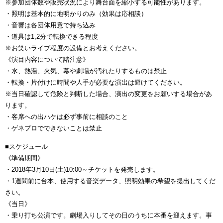
※参加団体数や販売状況により舞台面を縮小する可能性があります。
・照明は基本的に地明かりのみ（効果は応相談）
・音響は各団体用意で持ち込み
・道具は1,2分で転換できる程度
※お笑いライブ程度の設備とお考えください。
《演目内容について諸注意》
・水、熱湯、火気、幕や劇場が汚れたりするものは禁止
・転換・片付けに時間や人手が必要な演出は避けてください。
※当日確認して危険と判断した場合、演出の変更をお願いする場合があ
ります。
・客席への出ハケは必ず事前に相談のこと
・ゲネプロでできないことは禁止
■スケジュール
《準備期間》
・2018年3月10日(土)10:00～チケットを発売します。
・1週間前に台本、使用する音楽データ、照明効果の希望を提出してくだ
さい。
《当日》
・乗り打ち公演です。劇場入りしてその日のうちに本番を迎えます。事