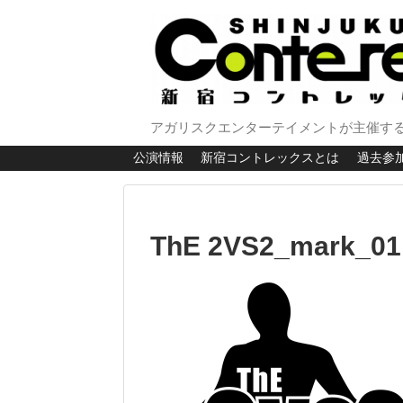
アガリスクエンターテイメントが主催する
公演情報
新宿コントレックスとは
過去参
ThE 2VS2_mark_01