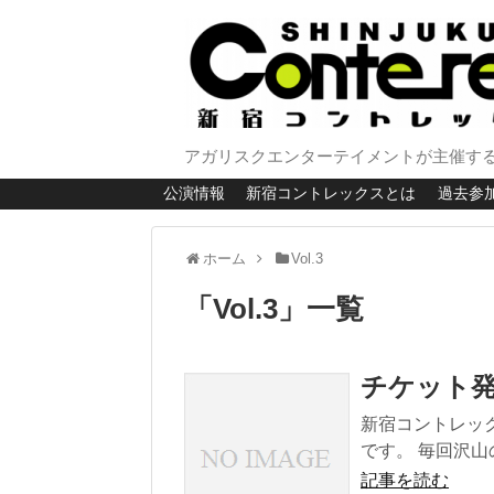
アガリスクエンターテイメントが主催する
公演情報
新宿コントレックスとは
過去参
ホーム
Vol.3
「
Vol.3
」
一覧
チケット
新宿コントレック
です。 毎回沢山
記事を読む